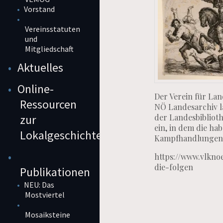
Vorstand
Vereinsstatuten
und
Mitgliedschaft
Aktuelles
Online-
Der Verein für La
Ressourcen
NÖ Landesarchiv la
der Landesbiblioth
zur
ein, in dem die ha
Lokalgeschichte
Kampfhandlungen 
https://www.vlknoe
die-folgen
Publikationen
NEU: Das
Mostviertel
Mosaiksteine