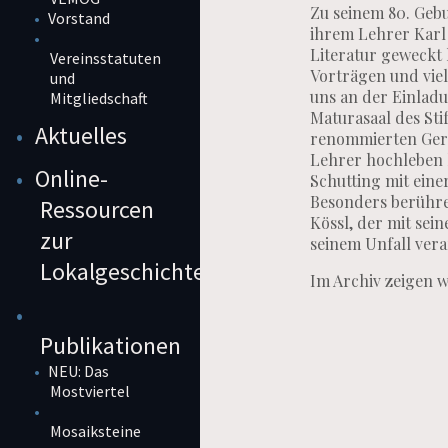
Zu seinem 80. Geb
Vorstand
ihrem Lehrer Karl 
Literatur geweckt 
Vereinsstatuten
Vorträgen und viel
und
uns an der Einladu
Mitgliedschaft
Maturasaal des Sti
Aktuelles
renommierten Germ
Lehrer hochleben l
Online-
Schutting mit eine
Besonders berühre
Ressourcen
Kössl, der mit sein
zur
seinem Unfall vera
Lokalgeschichte
Im Archiv zeigen w
Publikationen
NEU: Das
Mostviertel
Mosaiksteine